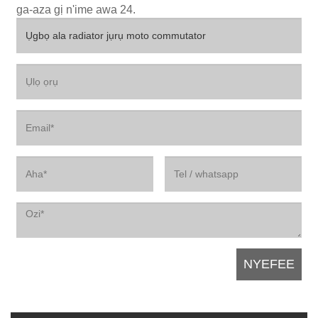
ga-aza gị n'ime awa 24.