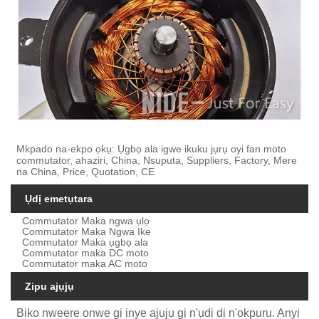
Mkpado na-ekpo ọkụ: Ụgbọ ala igwe ikuku jụrụ oyi fan moto
commutator, ahaziri, China, Nsuputa, Suppliers, Factory, Mere
na China, Price, Quotation, CE
Ụdị emetụtara
Commutator Maka ngwa ụlọ
Commutator Maka Ngwa Ike
Commutator Maka ụgbọ ala
Commutator maka DC moto
Commutator maka AC moto
Zipu ajụjụ
Biko nweere onwe gị ịnye ajụjụ gị n'ụdị dị n'okpuru. Anyị