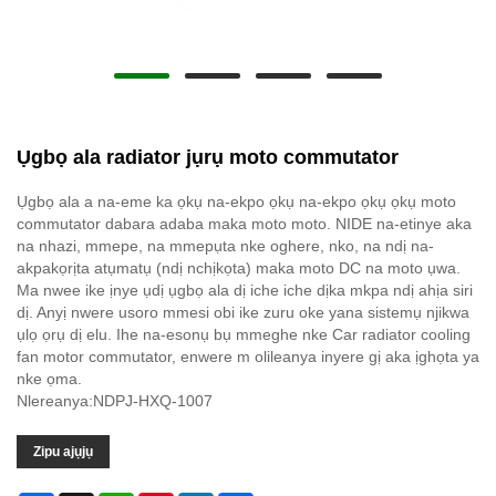
Ụgbọ ala radiator jụrụ moto commutator
Ụgbọ ala a na-eme ka ọkụ na-ekpo ọkụ na-ekpo ọkụ ọkụ moto
commutator dabara adaba maka moto moto. NIDE na-etinye aka
na nhazi, mmepe, na mmepụta nke oghere, nko, na ndị na-
akpakọrịta atụmatụ (ndị nchịkọta) maka moto DC na moto ụwa.
Ma nwee ike ịnye ụdị ụgbọ ala dị iche iche dịka mkpa ndị ahịa siri
dị. Anyị nwere usoro mmesi obi ike zuru oke yana sistemụ njikwa
ụlọ ọrụ dị elu. Ihe na-esonụ bụ mmeghe nke Car radiator cooling
fan motor commutator, enwere m olileanya inyere gị aka ịghọta ya
nke ọma.
Nlereanya:NDPJ-HXQ-1007
Zipu ajụjụ