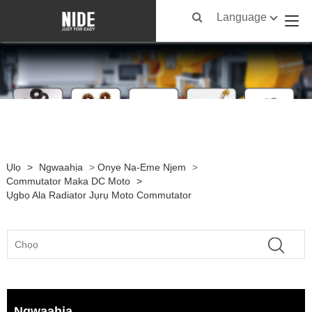
Language
Ụlọ
>
Ngwaahịa
>
Onye Na-Eme Njem
>
Commutator Maka DC Moto
>
Ụgbọ Ala Radiator Jụrụ Moto Commutator
Ngwaahịa