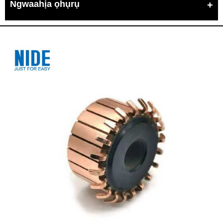
Ngwaahịa ọhụrụ