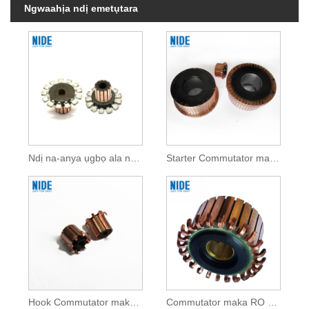
Ngwaahịa ndị emetụtara
Ndị na-anya ụgbọ ala nkewa maka DC moto
Starter Commutator maka DC moto
Hook Commutator maka DC moto
Commutator maka RO Pump moto