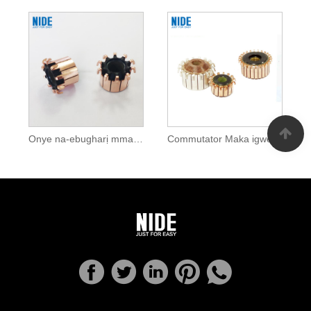
Onye na-ebugharị mmanụ ụgbọala maka DC moto
Commutator Maka igwe akwa akwa