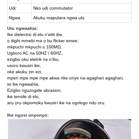
Ụdị:
Nko ụdị commutator
Ngwa
Akụkụ mapụtara ngwa ụlọ
Uru ngwaahịa:
Ike dielectric dị elu n'etiti ibe,
ọ dịghị mmebi ma ọ bụ flicker emee;
mkpuchi mkpuchi ≥ 100MΩ,
Ugboro AC na 50HZ / 60HZ,
ezigbo ọkụ eletrik na n'ibu,
usoro kwụsiri ike,
oke akụkụ ziri ezi,
mperi mpe mpe mpe akwa nke onye na-agagharị agagharị,
isi ike ngwaahịa,
Ezigbo nguzogide abrasion,
ike tensile dị elu,
arụ ọrụ okpomọkụ kwụsiri ike na ogologo ndụ ọrụ.
Ihe ngosi onyonyo: