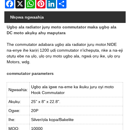
Facebook
X
WhatsApp
Pinterest
LinkedIn
Share
Nkọwa ngwaahịa
Ụgbọ ala radiator jụrụ moto commutator maka ụgbọ ala
DC moto akụkụ ahụ mapụtara
The commutator adabara ụgbọ ala radiator jụrụ motor.NIDE
na-enye ihe karịrị 1200 ụdị commutator n'ichepụta, nke a na-eji
ọtụtụ ebe na ụlọ, ụlọ ọrụ moto ụgbọ ala, ngwá ọrụ ike, ụlọ ọrụ
Motors, wdg.
commutator parameters
Ụgbọ ala igwe na-eme ka ikuku jụrụ oyi moto
Ngwaahịa:
Hook Commutator
Akụkụ:
25" x 8" x 22.8".
Ogwe:
20P
Ihe:
Silver/ọla kọpa/Bakelite
MOQ:
10000