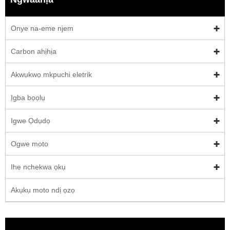
Onye na-eme njem
Carbon ahịhịa
Akwụkwọ mkpuchi eletrik
Ịgba bọọlụ
Igwe Ọdụdọ
Ogwe moto
Ihe nchekwa ọkụ
Akụkụ moto ndị ọzọ